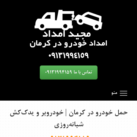
تماس با ما 09131994159
oggle main menu visibility
SmartMenus
Search Results for 'toggle'
منو
حمل خودرو در کرمان | خودروبر و یدک‌کش
شبانه‌روزی