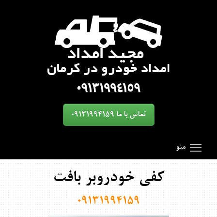
تماس با ما 09131994159
oggle main menu visibility
SmartMenus
Search Results for 'toggle'
منو
کفی خودروبر بافت
09131994159