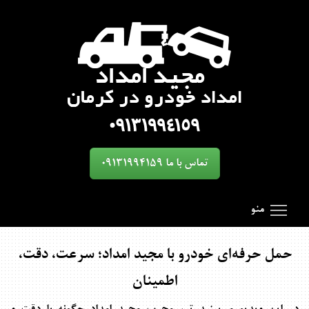
تماس با ما 09131994159
oggle main menu visibility
SmartMenus
Search Results for 'toggle'
منو
حمل حرفه‌ای خودرو با مجید امداد؛ سرعت، دقت،
اطمینان