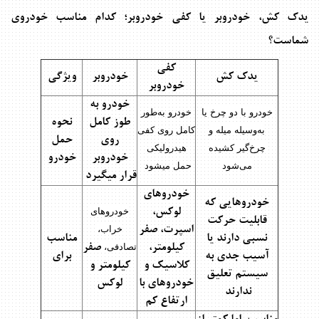
یدک کش، خودروبر یا کفی خودروبر؛ کدام مناسب خودروی
شماست؟
کفی
یدک کش
خودروبر
ویژگی
خودروبر
خودرو به
خودرو با دو چرخ یا
خودرو به‌طور
طوز کامل
نحوه
به‌وسیله میله و
کامل روی کفی
روی
حمل
چرخ‌گیر کشیده
هیدرولیکی
خودروبر
خودرو
می‌شود
حمل میشود
قرار میگیرد
خودروهای
خودروهایی که
لوکس،
خودروهای
قابلیت حرکت
اسپرت، صفر
خراب،
نسبی دارند یا
مناسب
کیلومتر،
تصادفی،
صفر
آسیب جدی به
برای
کلاسیک و
کیلومتر و
سیستم تعلیق
خودروهای با
لوکس
ندارند
ارتفاع کم