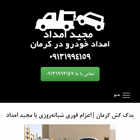
تماس با ما 09131994159
oggle main menu visibility
SmartMenus
Search Results for 'toggle'
منو
یدک کش کرمان | اعزام فوری شبانه‌روزی با مجید امداد