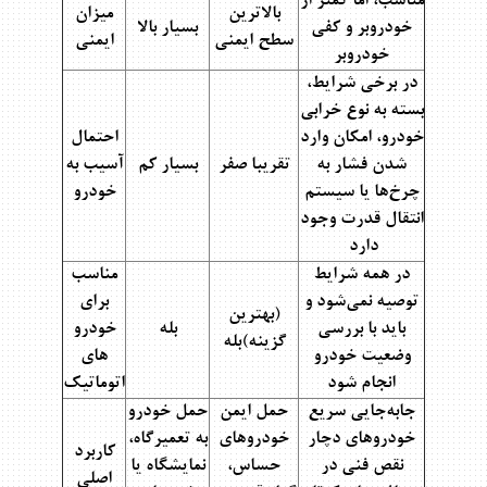
مناسب، اما کمتر از
بالاترین
میزان
خودروبر و کفی
بسیار بالا
سطح ایمنی
ایمنی
خودروبر
در برخی شرایط،
بسته به نوع خرابی
خودرو، امکان وارد
احتمال
شدن فشار به
تقریبا صفر
بسیار کم
آسیب به
چرخ‌ها یا سیستم
خودرو
انتقال قدرت وجود
دارد
در همه شرایط
مناسب
توصیه نمی‌شود و
برای
(بهترین
باید با بررسی
بله
خودرو
گزینه)بله
وضعیت خودرو
های
انجام شود
اتوماتیک
جابه‌جایی سریع
حمل ایمن
حمل خودرو
خودروهای دچار
خودروهای
به تعمیرگاه،
کاربرد
نقص فنی در
حساس،
نمایشگاه یا
اصلی