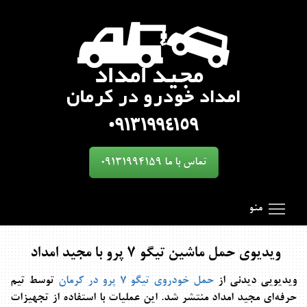
تماس با ما 09131994159
oggle main menu visibility
SmartMenus
Search Results for 'toggle'
منو
ویدیوی حمل ماشین تیگو 7 پرو با مجید امداد
ویدیویی دیدنی از
حمل خودروی تیگو 7 پرو در کرمان
توسط تیم
حرفه‌ای مجید امداد منتشر شد. این عملیات با استفاده از تجهیزات