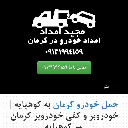
تماس با ما 09131994159
oggle main menu visibility
SmartMenus
Search Results for 'toggle'
منو
حمل خودرو کرمان
به کوهپایه |
خودروبر و کفی خودروبر کرمان
↔ کوهپایه